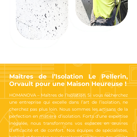
Maîtres de l’Isolation Le Pellerin,
Orvault pour une Maison Heureuse !
HOMANOVA – Maîtres de l’Isolation. Si vous recherchez
une entreprise qui excelle dans l’art de l’isolation, ne
cherchez pas plus loin. Nous sommes les artisans de la
perfection en matière d’isolation. Forts d’une expertise
inégalée, nous transformons vos espaces en œuvres
d’efficacité et de confort. Nos équipes de spécialistes,