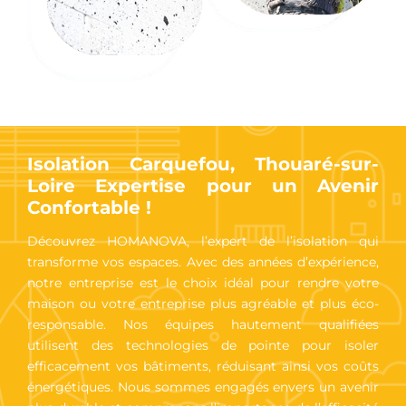
Isolation Carquefou, Thouaré-sur-
Loire Expertise pour un Avenir
Confortable !
Découvrez HOMANOVA, l’expert de l’isolation qui
transforme vos espaces. Avec des années d’expérience,
notre entreprise est le choix idéal pour rendre votre
maison ou votre entreprise plus agréable et plus éco-
responsable. Nos équipes hautement qualifiées
utilisent des technologies de pointe pour isoler
efficacement vos bâtiments, réduisant ainsi vos coûts
énergétiques. Nous sommes engagés envers un avenir