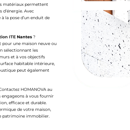
Ces matériaux permettent
s d’énergie. Avec
 à la pose d’un enduit de
tion ITE
Nantes
?
t pour une maison neuve ou
 sélectionnant les
murs et à vos objectifs
surface habitable intérieure,
coustique peut également
s ? Contactez HOMANOVA au
s engageons à vous fournir
on, efficace et durable.
 thermique de votre maison,
re patrimoine immobilier.