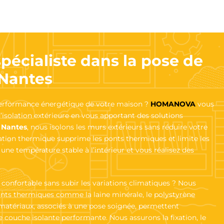
cialiste dans la pose de
E Nantes
performance énergétique de votre maison ?
HOMANOVA
vous
solation extérieure en vous apportant des solutions
E Nantes
, nous isolons les murs extérieurs sans réduire votre
lation thermique supprime les ponts thermiques et limite les
une température stable à l’intérieur et vous réalisez des
confortable sans subir les variations climatiques ? Nous
lants thermiques comme la laine minérale, le polystyrène
s matériaux, associés à une pose soignée, permettent
 couche isolante performante. Nous assurons la fixation, le