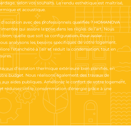
ardage, selon vos souhaits. Le rendu esthétique est maîtrisé,
rmique et acoustique.
t d’isolation avec des professionnels qualifiés ? HOMANOVA
imentée qui assure la pose dans les règles de l’art. Nous
ision, quelle que soit sa configuration. Pour isoler
nous analysons les besoins spécifiques de votre logement.
re l’étanchéité à l’air et réduit la condensation, tout en
sures.
aux d’isolation thermique extérieure bien planifiés, en
votre budget. Nous réalisons également des travaux de
s aux aides publiques. Améliorez le confort de votre logement,
 et réduisez votre consommation d’énergie grâce à une