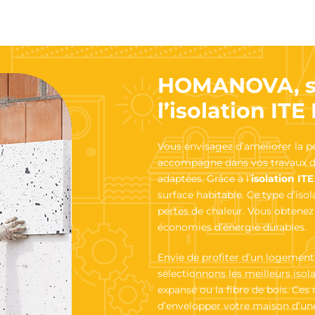
HOMANOVA, spé
l’isolation IT
Vous envisagez d’améliorer la 
accompagne dans vos travaux d’i
adaptées. Grâce à l’
isolation IT
surface habitable. Ce type d’iso
pertes de chaleur. Vous obtenez 
économies d’énergie durables.
Envie de profiter d’un logement 
sélectionnons les meilleurs iso
expansé ou la fibre de bois. Ce
d’envelopper votre maison d’une